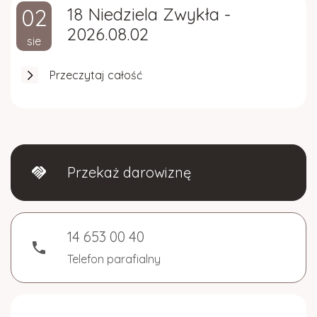
02
18 Niedziela Zwykła -
2026.08.02
sie
Przeczytaj całość
Przekaż darowiznę
handshake
14 653 00 40
phone
Telefon parafialny